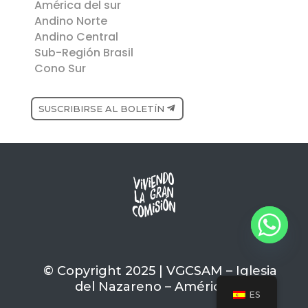
América del sur
Andino Norte
Andino Central
Sub-Región Brasil
Cono Sur
SUSCRIBIRSE AL BOLETÍN
© Copyright 2025 | VGCSAM – Iglesia
del Nazareno – América del Sur
ES