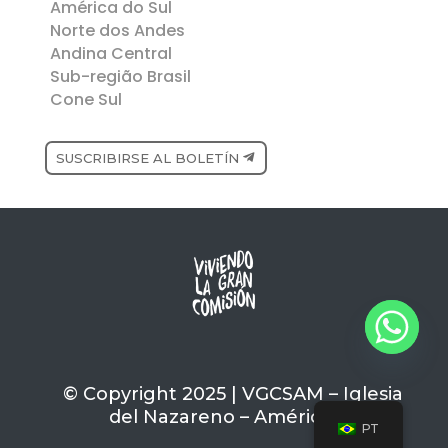
América do Sul
Norte dos Andes
Andina Central
Sub-região Brasil
Cone Sul
SUSCRIBIRSE AL BOLETÍN
© Copyright 2025 | VGCSAM – Iglesia
del Nazareno – América del Sur
PT